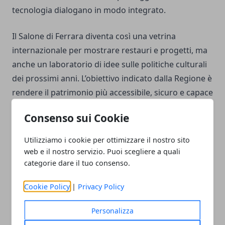
tecnologia dialogano in modo integrato.
Il Salone di Ferrara diventa così una vetrina
internazionale per mostrare restauri e progetti, ma
anche un laboratorio di idee sulle politiche culturali
dei prossimi anni. L’obiettivo indicato dalla Regione è
rendere il patrimonio più accessibile, sicuro e capace
di rispondere alle trasformazioni ambientali, sociali
Consenso sui Cookie
e tecnologiche che coinvolgono città, musei e
territori.
Utilizziamo i cookie per ottimizzare il nostro sito
web e il nostro servizio. Puoi scegliere a quali
categorie dare il tuo consenso.
Cookie Policy
|
Privacy Policy
Facebook
Twitter
Whatsapp
Personalizza