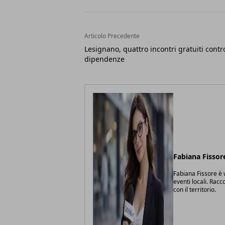
Articolo Precedente
Lesignano, quattro incontri gratuiti contr
dipendenze
Fabiana Fissor
Fabiana Fissore è w
eventi locali. Racc
con il territorio.