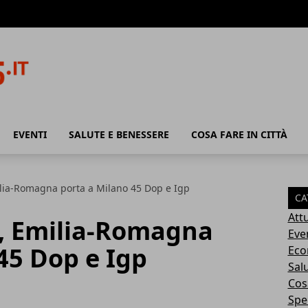
EVENTI
SALUTE E BENESSERE
COSA FARE IN CITTÀ
lia-Romagna porta a Milano 45 Dop e Igp
CA
Attu
, Emilia-Romagna
Eve
45 Dop e Igp
Eco
Sal
Cosa
Spec