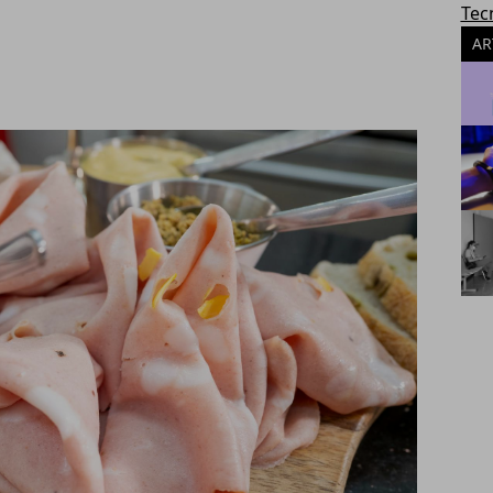
Tec
AR