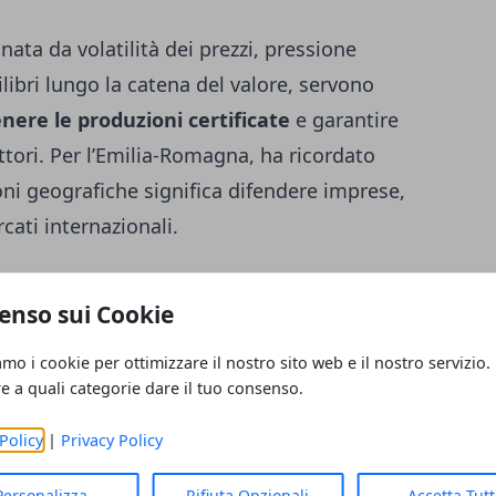
ta da volatilità dei prezzi, pressione
libri lungo la catena del valore, servono
nere le produzioni certificate
e garantire
tori. Per l’Emilia-Romagna, ha ricordato
ioni geografiche significa difendere imprese,
cati internazionali.
ati emiliano-romagnoli
enso sui Cookie
ropone incontri con operatori e buyer,
amo i cookie per ottimizzare il nostro sito web e il nostro servizio.
ati ai prodotti Dop e Igp del territorio. Il
re a quali categorie dare il tuo consenso.
sotto al nero di aglio con sapori
Policy
|
Privacy Policy
o con Riso del Delta del Po Igp, Prosciutto di
i Modena Igp e Parmigiano Reggiano Dop.
Personalizza
Rifiuta Opzionali
Accetta Tut