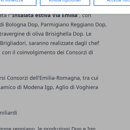
ta l’“
Insalata estiva Via Emilia
”, con
 di Bologna Dop, Parmigiano Reggiano Dop,
ravergine di oliva Brisighella Dop. Le
 Brigliadori, saranno realizzate dagli chef
, con il coinvolgimento dei Consorzi di
rsi Consorzi dell’Emilia-Romagna, tra cui
amico di Modena Igp, Aglio di Voghiera
iliardi
zzone reggiano, le produzioni Dop e Igp