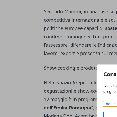
Secondo Mammi, in una fase segna
competitiva internazionale e squi
politiche europee capaci di
soste
condizioni omogenee tra i produt
l’assessore, difendere le Indicaz
lavoro, export e presenza sui mer
Show-cooking e prodotti certific
Cons
Nello spazio Arepo, la Regione p
Utilizzi
degustazioni e show-cooking dedic
sceglie
12 maggio è in programma il “
Ri
Cookie 
dell’Emilia-Romagna
”, preparat
Modena Dop, Aceto balsamico d