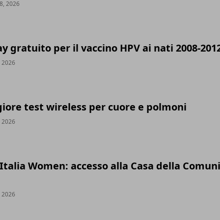
8, 2026
 gratuito per il vaccino HPV ai nati 2008-201
, 2026
iore test wireless per cuore e polmoni
, 2026
’Italia Women: accesso alla Casa della Comun
, 2026