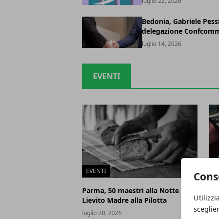
luglio 22, 2026
Bedonia, Gabriele Pess
delegazione Confcomm
luglio 14, 2026
EVENTI
EVENTI
E
Cons
Parma, 50 maestri alla Notte del
Me
Utilizzi
Lievito Madre alla Pilotta
os
sceglie
luglio 20, 2026
lug