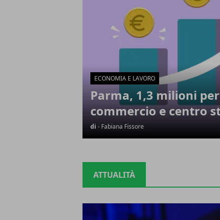
ECONOMIA E LAVORO
Parma, 1,3 milioni per
commercio e centro st
di
- Fabiana Fissore
ATTUALITÀ