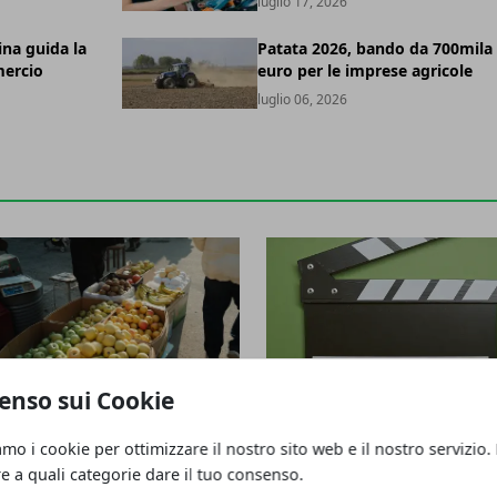
luglio 17, 2026
ina guida la
Patata 2026, bando da 700mila
ercio
euro per le imprese agricole
luglio 06, 2026
VENTI
EVENTI
enso sui Cookie
rcati contadini in cinque
Parma, Giardini della Paura 2
amo i cookie per ottimizzare il nostro sito web e il nostro servizio.
pedali dell’Emilia-Romagna
con Nicolas Winding Refn
re a quali categorie dare il tuo consenso.
lio 10, 2026
luglio 06, 2026