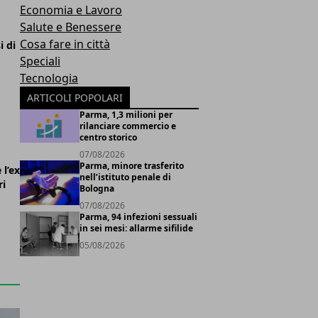
Economia e Lavoro
Salute e Benessere
Cosa fare in città
i di
Speciali
Tecnologia
ARTICOLI POPOLARI
Parma, 1,3 milioni per
rilanciare commercio e
centro storico
07/08/2026
Parma, minore trasferito
 l’ex
nell’istituto penale di
ri
Bologna
07/08/2026
Parma, 94 infezioni sessuali
in sei mesi: allarme sifilide
05/08/2026