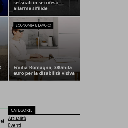
sessuali in sei mesi:
allarme sifilide
ECONOMIA E LAVORO
3
Emilia-Romagna, 380mila
euro per la disabilità visiva
CATEGORIE
Attualità
sei
Eventi