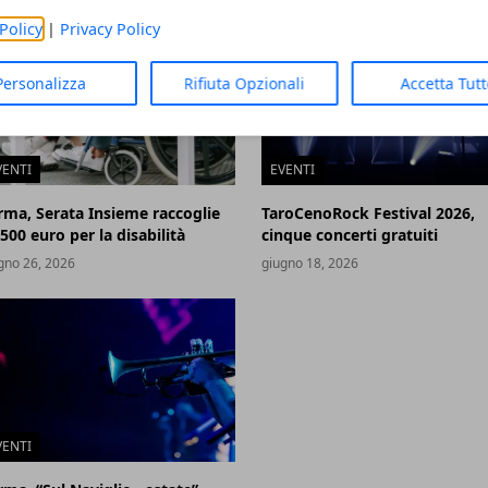
Policy
|
Privacy Policy
Personalizza
Rifiuta Opzionali
Accetta Tut
VENTI
EVENTI
rma, Serata Insieme raccoglie
TaroCenoRock Festival 2026,
500 euro per la disabilità
cinque concerti gratuiti
gno 26, 2026
giugno 18, 2026
VENTI