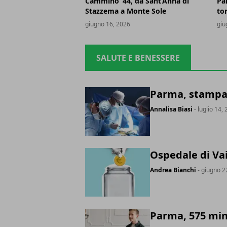
Cammino ’44, da Sant’Anna di
Pa
Stazzema a Monte Sole
to
giugno 16, 2026
giu
SALUTE E BENESSERE
Parma, stampa 
Annalisa Biasi
- luglio 14,
Ospedale di Va
Andrea Bianchi
- giugno 2
Parma, 575 min