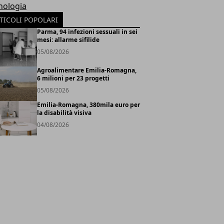
nologia
TICOLI POPOLARI
Parma, 94 infezioni sessuali in sei
mesi: allarme sifilide
05/08/2026
Agroalimentare Emilia-Romagna,
6 milioni per 23 progetti
05/08/2026
Emilia-Romagna, 380mila euro per
la disabilità visiva
04/08/2026