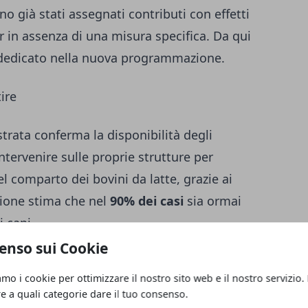
già stati assegnati contributi con effetti
r in assenza di una misura specifica. Da qui
o dedicato nella nuova programmazione.
ire
rata conferma la disponibilità degli
ntervenire sulle proprie strutture per
el comparto dei bovini da latte, grazie ai
gione stima che nel
90% dei casi
sia ormai
i capi.
enso sui Cookie
te, ma non sufficiente a esaurire il percorso
amo i cookie per ottimizzare il nostro sito web e il nostro servizio.
se serviranno a sostenere ulteriori
re a quali categorie dare il tuo consenso.
endo strutture più funzionali, ambienti