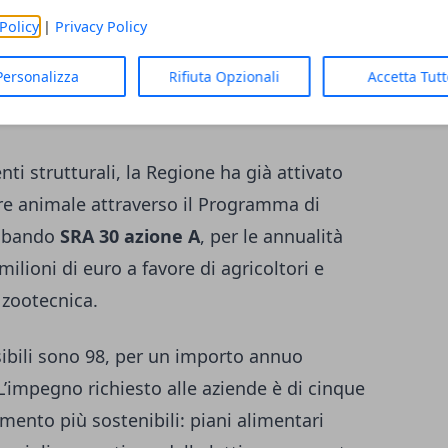
 di ridurre stress e criticità nella gestione
Policy
|
Privacy Policy
Personalizza
Rifiuta Opzionali
Accetta Tut
iati e nuovo bando nel 2027
ti strutturali, la Regione ha già attivato
re animale attraverso il Programma di
l bando
SRA 30 azione A
, per le annualità
milioni di euro a favore di agricoltori e
 zootecnica.
bili sono 98, per un importo annuo
 L’impegno richiesto alle aziende è di cinque
amento più sostenibili: piani alimentari