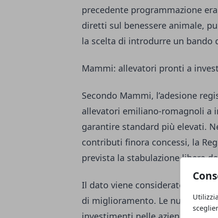
precedente programmazione erano 
diretti sul benessere animale, pu
la scelta di introdurre un band
Mammi: allevatori pronti a invest
Secondo Mammi, l’adesione regist
allevatori emiliano-romagnoli a i
garantire standard più elevati. N
contributi finora concessi, la Re
prevista la stabulazione libera de
Cons
Il dato viene considerato rilevan
Utilizzi
di miglioramento. Le nuove risor
sceglie
investimenti nelle aziende, favor