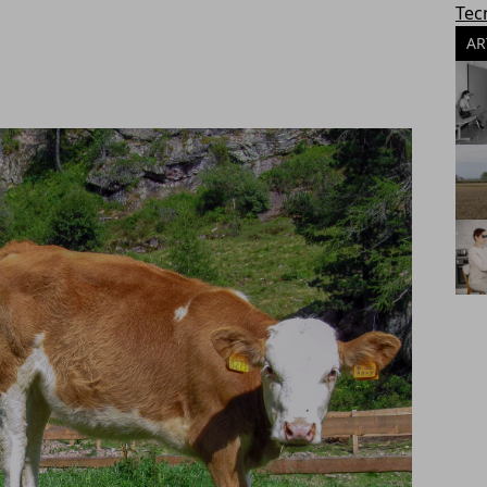
Tec
AR