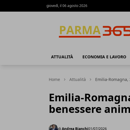
giovedì, il 06 agosto 2026
Parma365
ATTUALITÀ
ECONOMIA E LAVORO
Home
Attualità
Emilia-Romagna, 3
Emilia-Romagna,
benessere anim
di
Andrea Bianchi
01/07/2026