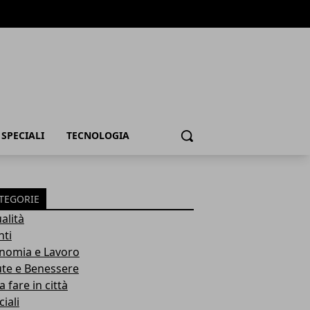
SPECIALI
TECNOLOGIA
Cerca
TEGORIE
alità
nti
nomia e Lavoro
ute e Benessere
 fare in città
iali