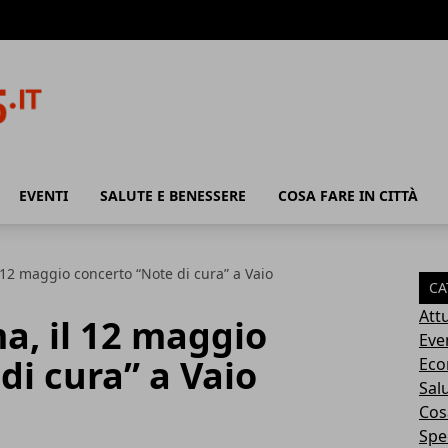
EVENTI
SALUTE E BENESSERE
COSA FARE IN CITTÀ
 12 maggio concerto “Note di cura” a Vaio
CA
Attu
a, il 12 maggio
Eve
di cura” a Vaio
Eco
Sal
Cosa
Spec