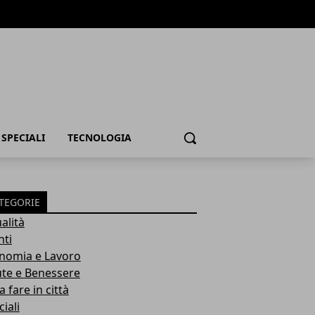
SPECIALI
TECNOLOGIA
Cerca
TEGORIE
alità
nti
nomia e Lavoro
ute e Benessere
 fare in città
iali