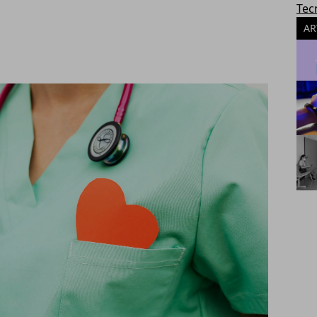
Tec
AR