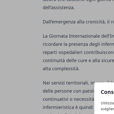
dell’assistenza.
Dall’emergenza alla cronicità, il r
La Giornata Internazionale dell’I
ricordare la presenza degli infermi
reparti ospedalieri contribuiscono
continuità delle cure e alla sicur
alta complessità.
Nei servizi territoriali, invece, il
delle persone con patologie cronic
Cons
continuativi o necessità di suppo
Utilizzi
infermieristica è quindi sempre pi
sceglie