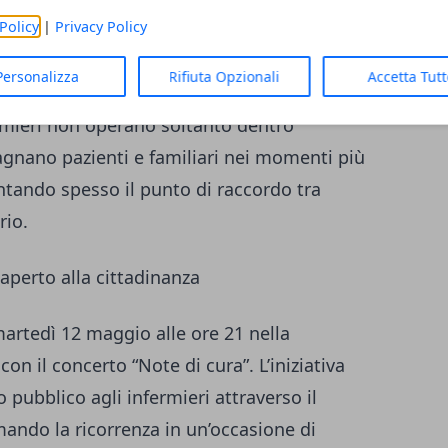
 cittadini, riducendo distanze e
Policy
|
Privacy Policy
Personalizza
Rifiuta Opzionali
Accetta Tut
ico emerge anche nella relazione quotidiana
ermieri non operano soltanto dentro
nano pazienti e familiari nei momenti più
entando spesso il punto di raccordo tra
rio.
 aperto alla cittadinanza
martedì 12 maggio alle ore 21 nella
 con il concerto “Note di cura”. L’iniziativa
 pubblico agli infermieri attraverso il
mando la ricorrenza in un’occasione di