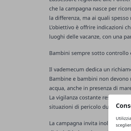
che la campagna nasce per ricor
la differenza, ma ai quali spesso 
L’obiettivo è offrire indicazioni ch
luoghi delle vacanze, con una par
Bambini sempre sotto controllo e
Il vademecum dedica un richiamo s
Bambine e bambini non devono ma
acqua, anche in presenza di mar
La vigilanza costante resta una d
Cons
situazioni di pericolo durante il 
Utilizzi
La campagna invita inoltre a cont
sceglie