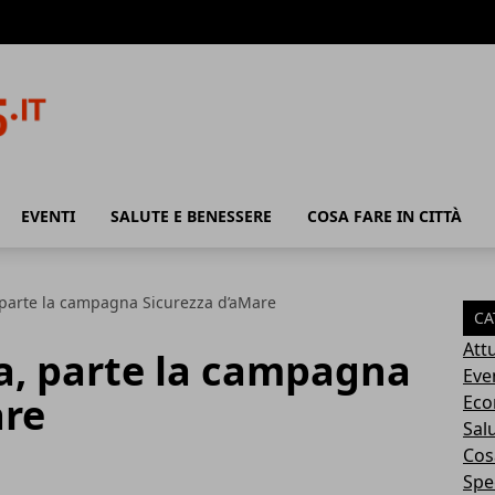
EVENTI
SALUTE E BENESSERE
COSA FARE IN CITTÀ
parte la campagna Sicurezza d’aMare
CA
Attu
, parte la campagna
Eve
are
Eco
Sal
Cosa
Spec