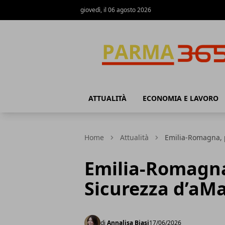
giovedì, il 06 agosto 2026
Parma365
ATTUALITÀ
ECONOMIA E LAVORO
Home
Attualità
Emilia-Romagna, 
Emilia-Romagna
Sicurezza d’aM
di
Annalisa Biasi
17/06/2026