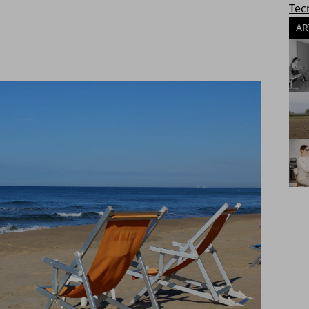
Tec
AR