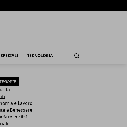
SPECIALI
TECNOLOGIA
Cerca
TEGORIE
alità
nti
nomia e Lavoro
ute e Benessere
 fare in città
iali