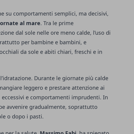
ne su comportamenti semplici, ma decisivi,
giornate al mare
. Tra le prime
ione dal sole nelle ore meno calde, l’uso di
rattutto per bambine e bambini, e
cchiali da sole e abiti chiari, freschi e in
l’idratazione. Durante le giornate più calde
mangiare leggero e prestare attenzione ai
zi eccessivi e comportamenti imprudenti. In
bbe avvenire gradualmente, soprattutto
le o dopo i pasti.
he per la salute,
Massimo Fabi
, ha spiegato