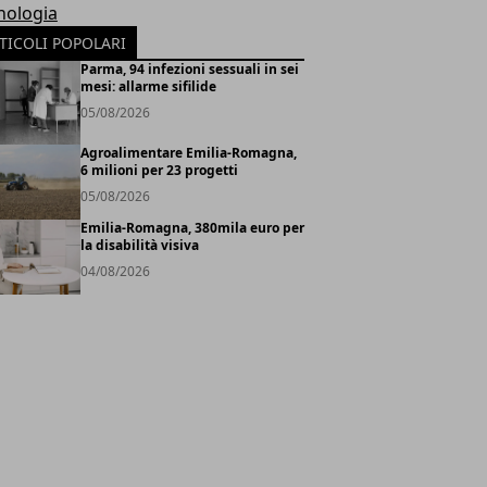
nologia
TICOLI POPOLARI
Parma, 94 infezioni sessuali in sei
mesi: allarme sifilide
05/08/2026
Agroalimentare Emilia-Romagna,
6 milioni per 23 progetti
05/08/2026
Emilia-Romagna, 380mila euro per
la disabilità visiva
04/08/2026