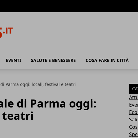
EVENTI
SALUTE E BENESSERE
COSA FARE IN CITTÀ
i Parma oggi: locali, festival e teatri
CA
Attu
le di Parma oggi:
Eve
e teatri
Eco
Sal
Cosa
Spec