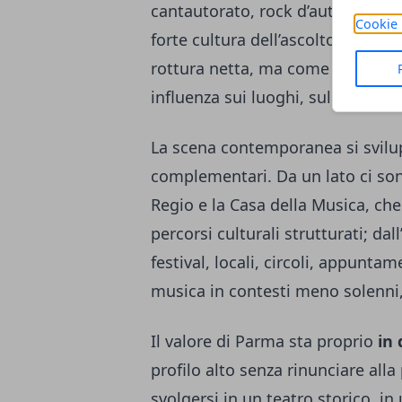
cantautorato, rock d’autore e s
Cookie 
forte cultura dell’ascolto. Parm
rottura netta, ma come dialogo c
influenza sui luoghi, sulle istituz
La scena contemporanea si svilup
complementari. Da un lato ci sono
Regio e la Casa della Musica, che
percorsi culturali strutturati; dall
festival, locali, circoli, appunta
musica in contesti meno solenni
Il valore di Parma sta proprio
in 
profilo alto senza rinunciare all
svolgersi in un teatro storico, in