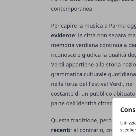
contemporanea
Per capire la musica a Parma og
evidente
: la città non separa ma
memoria verdiana continua a dare
riconosce e giudica la qualità de
Verdi appartiene alla storia naz
grammatica culturale quotidiana, 
nella forza del Festival Verdi, nei
costante di un pubblico abituato
parte dell’identità cittadina.
Cons
Questa tradizione, però, non impe
Utilizzi
recenti
; al contrario, crea un te
sceglie