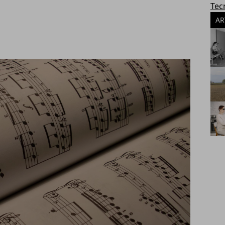
Tec
AR