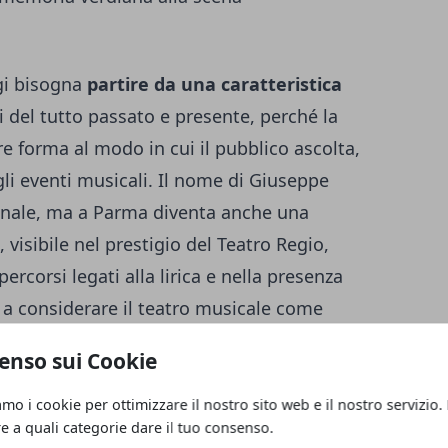
gi bisogna
partire da una caratteristica
i del tutto passato e presente, perché la
 forma al modo in cui il pubblico ascolta,
gli eventi musicali. Il nome di Giuseppe
ionale, ma a Parma diventa anche una
visibile nel prestigio del Teatro Regio,
 percorsi legati alla lirica e nella presenza
 a considerare il teatro musicale come
enso sui Cookie
disce alla città di accogliere
linguaggi più
amo i cookie per ottimizzare il nostro sito web e il nostro servizio.
rreno esigente, dove anche jazz,
re a quali categorie dare il tuo consenso.