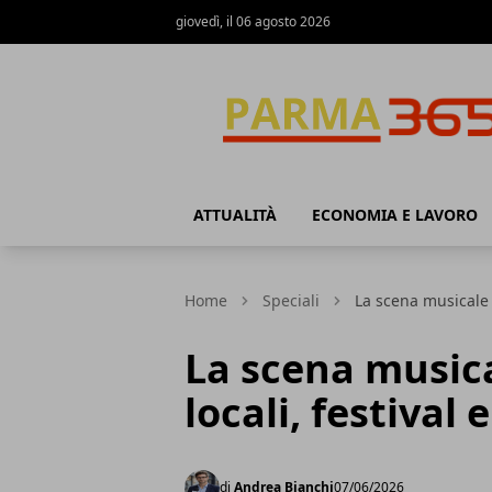
giovedì, il 06 agosto 2026
Parma365
ATTUALITÀ
ECONOMIA E LAVORO
Home
Speciali
La scena musicale d
La scena musica
locali, festival 
di
Andrea Bianchi
07/06/2026