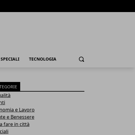
SPECIALI
TECNOLOGIA
Cerca
TEGORIE
alità
nti
nomia e Lavoro
ute e Benessere
 fare in città
iali