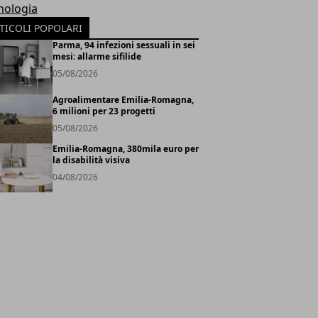
nologia
TICOLI POPOLARI
Parma, 94 infezioni sessuali in sei
mesi: allarme sifilide
05/08/2026
Agroalimentare Emilia-Romagna,
6 milioni per 23 progetti
05/08/2026
Emilia-Romagna, 380mila euro per
la disabilità visiva
04/08/2026