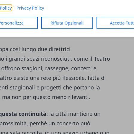
perimentazione devono confrontarsi con una
Policy
|
Privacy Policy
a non vive la modernità musicale come
on una storia che continua a esercitare
Personalizza
Rifiuta Opzionali
Accetta Tut
ioni e sulle aspettative del pubblico.
pa così lungo due direttrici
 i grandi spazi riconosciuti, come il Teatro
 offrono stagioni, rassegne, concerti e
’altro esiste una rete più flessibile, fatta di
menti stagionali e progetti che portano la
, ma non per questo meno rilevanti.
questa continuità
: la città mantiene un
a prossimità, perché un concerto può
 una sala raccolta, in uno spazio urbano o in