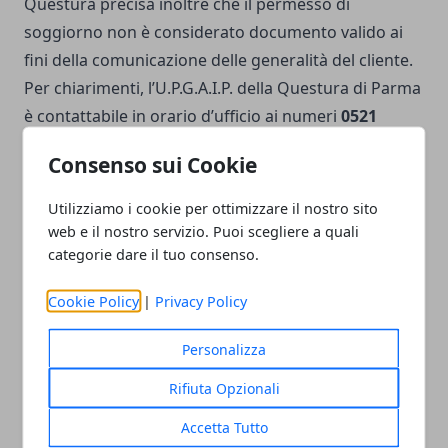
Questura precisa inoltre che il permesso di
soggiorno non è considerato documento valido ai
fini della comunicazione delle generalità del cliente.
Per chiarimenti, l’U.P.G.A.I.P. della Questura di Parma
è contattabile in orario d’ufficio ai numeri
0521
219547
e
0521 219582
.
Consenso sui Cookie
Utilizziamo i cookie per ottimizzare il nostro sito
web e il nostro servizio. Puoi scegliere a quali
categorie dare il tuo consenso.
Facebook
Twitter
Whatsapp
Cookie Policy
|
Privacy Policy
Personalizza
Articolo Precedente
Articolo Successivo
Rifiuta Opzionali
Parma, furto al centro
Parma, la valvola
Accetta Tutto
commerciale: denunciata
tricuspide si cura senza