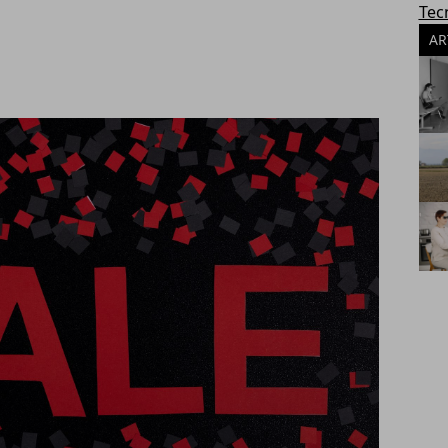
Tec
AR