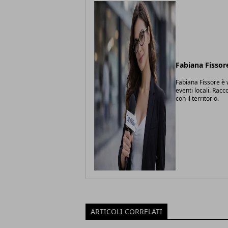
Fabiana Fissor
Fabiana Fissore è w
eventi locali. Racc
con il territorio.
ARTICOLI CORRELATI