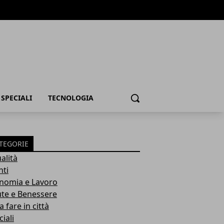
SPECIALI
TECNOLOGIA
Cerca
TEGORIE
alità
nti
nomia e Lavoro
ute e Benessere
 fare in città
iali