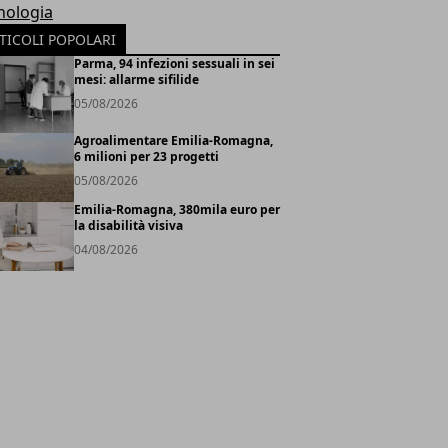
nologia
TICOLI POPOLARI
Parma, 94 infezioni sessuali in sei
mesi: allarme sifilide
05/08/2026
Agroalimentare Emilia-Romagna,
6 milioni per 23 progetti
05/08/2026
Emilia-Romagna, 380mila euro per
la disabilità visiva
04/08/2026