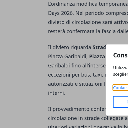
L’ordinanza modifica temporanea
Days 2026. Nel periodo compreso tr
divieto di circolazione sarà attiv
resterà confermata la fascia dalle
Il divieto riguarda
Strada Mazzin
Cons
Piazza Garibaldi,
Piazza Garibald
Garibaldi fino all’intersezione co
Utilizzi
eccezioni per bus, taxi, mezzi di 
sceglie
autorizzati e situazioni legate a r
Cookie 
interni.
Il provvedimento conferma anche 
circolazione in strade collegate al
ulteriori variazioni operative in b