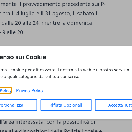
mente il provvedimento precedente sui P-
a il 4 luglio e il 31 agosto, il sabato il
o dalle 20 alle 24, mentre la domenica
 9 alle 20.
i
, dall’intersezione con Strada Garibaldi a
enso sui Cookie
i
e
Strada della Repubblica
, da Piazza
n Strada XXII Luglio. Restano previste
amo i cookie per ottimizzare il nostro sito web e il nostro servizio.
soccorso, pronto intervento, veicoli
re a quali categorie dare il tuo consenso.
esidenti, strutture ricettive o posti auto
Policy
|
Privacy Policy
Personalizza
Rifiuta Opzionali
Accetta Tut
alcune modifiche alla sosta e alla
l’area interessata, con la possibilità di
ase alle disposizioni della Polizia Locale e