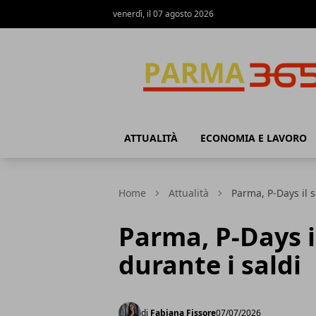
venerdì, il 07 agosto 2026
Parma365
ATTUALITÀ
ECONOMIA E LAVORO
Home
Attualità
Parma, P-Days il s
Parma, P-Days i
durante i saldi
di
Fabiana Fissore
07/07/2026