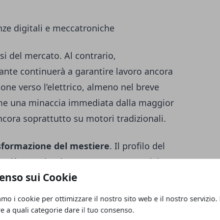
ze digitali e meccatroniche
si del mercato. Al contrario,
lante continuerà a garantire lavoro ancora
ione verso l’elettrico, almeno nel breve
ome una minaccia immediata dalla maggior
cora soprattutto su motori tradizionali.
sformazione del mestiere
. Il profilo del
 più. Le aziende cercano meccatronici,
enso sui Cookie
trolli numerici, professionisti
listi dei dati, saldatori e tornitori. La
amo i cookie per ottimizzare il nostro sito web e il nostro servizio.
hiede oggi diagnostica digitale,
re a quali categorie dare il tuo consenso.