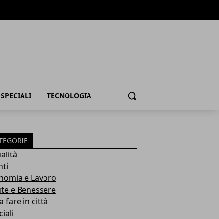
SPECIALI
TECNOLOGIA
Cerca
TEGORIE
alità
nti
nomia e Lavoro
ute e Benessere
 fare in città
iali