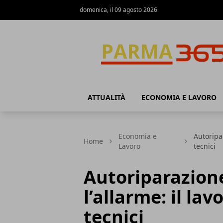
domenica, il 09 agosto 2026
Parma365
ATTUALITÀ
ECONOMIA E LAVORO
Economia e
Autoripar
Home
Lavoro
tecnici
Autoriparazion
l’allarme: il la
tecnici