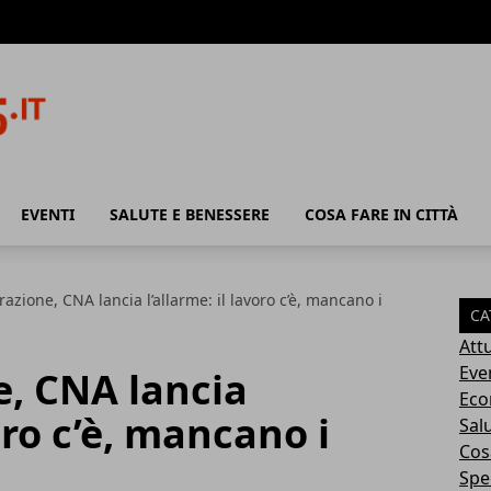
EVENTI
SALUTE E BENESSERE
COSA FARE IN CITTÀ
azione, CNA lancia l’allarme: il lavoro c’è, mancano i
CA
Attu
Eve
e, CNA lancia
Eco
voro c’è, mancano i
Sal
Cosa
Spec