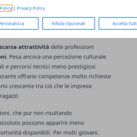
i avanzati, competenze sui dispositivi
Policy
|
Privacy Policy
on continuità.
Personalizza
Rifiuta Opzionali
Accetta Tut
ci
scarsa attrattività
delle professioni
oni
. Pesa ancora una percezione culturale
ali e percorsi tecnici meno prestigiosi
nostante offrano competenze molto richieste
ario crescente tra ciò che le imprese
ragazzi.
ioni, che pur non risultando
 assoluto possono apparire meno
ortunità disponibili. Per molti giovani,