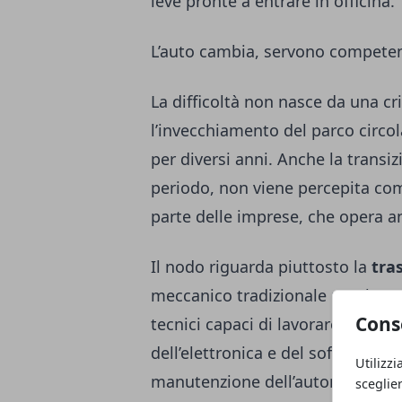
leve pronte a entrare in officina.
L’auto cambia, servono competen
La difficoltà non nasce da una cri
l’invecchiamento del parco circo
per diversi anni. Anche la transiz
periodo, non viene percepita c
parte delle imprese, che opera an
Il nodo riguarda piuttosto la
tra
meccanico tradizionale non basta
Cons
tecnici capaci di lavorare con con
dell’elettronica e del software, ana
Utilizzi
manutenzione dell’automobile ric
sceglie