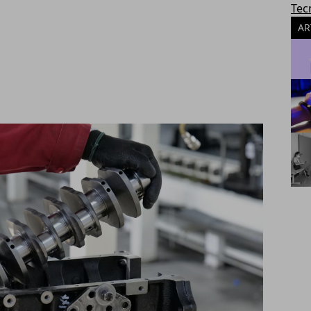
Tec
AR